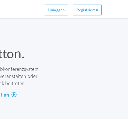
Einloggen
Registrieren
ton.
ebkonferenzsystem
veranstalten oder
k beitreten.
ht an