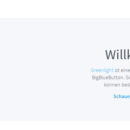
Wil
Greenlight
ist ein
BigBlueButton. S
können best
Schauen